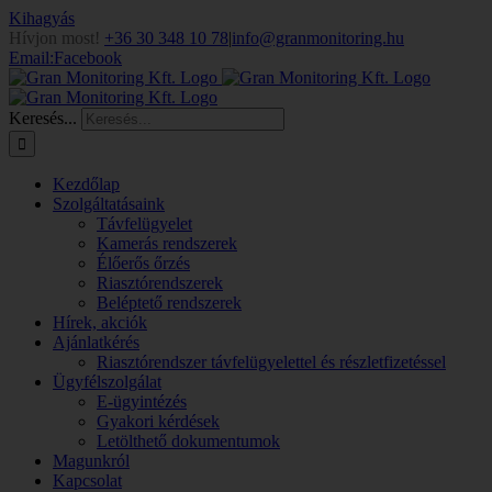
Kihagyás
Hívjon most!
+36 30 348 10 78
|
info@granmonitoring.hu
Email:
Facebook
Keresés...
Kezdőlap
Szolgáltatásaink
Távfelügyelet
Kamerás rendszerek
Élőerős őrzés
Riasztórendszerek
Beléptető rendszerek
Hírek, akciók
Ajánlatkérés
Riasztórendszer távfelügyelettel és részletfizetéssel
Ügyfélszolgálat
E-ügyintézés
Gyakori kérdések
Letölthető dokumentumok
Magunkról
Kapcsolat