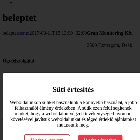
beleptet
beleptet
stemo
2017-08-11T15:13:00+02:00
Gran Monitoring Kft.
2500 Esztergom, Deák
Ügyfélszolgálat
Irodánk
hétfőtől-csütörtökig 09-14 között
tart nyitva.
Süti értesítés
Központi telefonszám:
Weboldalunkon sütiket használunk a könnyebb használat, a jobb
felhasználói élmény érdekében. A sütik ezen felül segítenek
+36 30 348-1078
minket, hogy a weboldalon végzett tevékenységed nyomon
követésével javítsuk weboldalunkat és téged érdeklő ajánlatokat
Technikai segítség:
mutassunk meg.
+36 30 9349-600