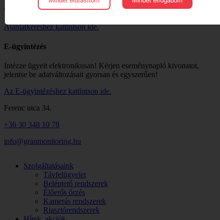
Mindet elutasítom
Mindet elfogadom
Ajánlatkérés:
Ajánlatkéréshez kattintson ide.
E-ügyintézés
Intézze ügyeit elektronikusan! Kérjen eseménynapló kivonatot,
jelentse be adatváltozásait gyorsan és egyszerűen!
Az E-ügyintézéshez kattintson ide.
Ferenc utca 34.
+36 30 348 10 78
info@granmonitoring.hu
Szolgáltatásaink
Távfelügyelet
Beléptető rendszerek
Élőerős őrzés
Kamerás rendszerek
Riasztórendszerek
Hírek, akciók