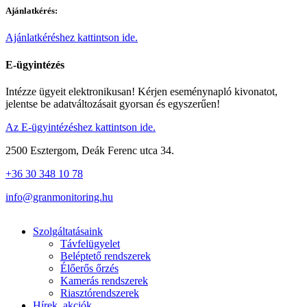
Ajánlatkérés:
Ajánlatkéréshez kattintson ide.
E-ügyintézés
Intézze ügyeit elektronikusan! Kérjen eseménynapló kivonatot,
jelentse be adatváltozásait gyorsan és egyszerűen!
Az E-ügyintézéshez kattintson ide.
2500 Esztergom, Deák Ferenc utca 34.
+36 30 348 10 78
info@granmonitoring.hu
Szolgáltatásaink
Távfelügyelet
Beléptető rendszerek
Élőerős őrzés
Kamerás rendszerek
Riasztórendszerek
Hírek, akciók