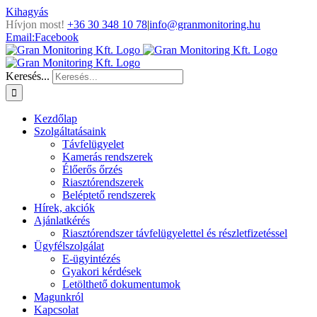
Kihagyás
Hívjon most!
+36 30 348 10 78
|
info@granmonitoring.hu
Email:
Facebook
Keresés...
Kezdőlap
Szolgáltatásaink
Távfelügyelet
Kamerás rendszerek
Élőerős őrzés
Riasztórendszerek
Beléptető rendszerek
Hírek, akciók
Ajánlatkérés
Riasztórendszer távfelügyelettel és részletfizetéssel
Ügyfélszolgálat
E-ügyintézés
Gyakori kérdések
Letölthető dokumentumok
Magunkról
Kapcsolat