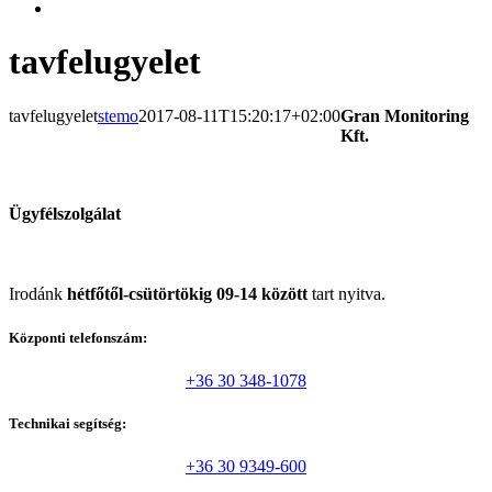
tavfelugyelet
tavfelugyelet
stemo
2017-08-11T15:20:17+02:00
Gran Monitoring
Kft.
Ügyfélszolgálat
Irodánk
hétfőtől-csütörtökig 09-14 között
tart nyitva.
Központi telefonszám:
+36 30 348-1078
Technikai segítség:
+36 30 9349-600