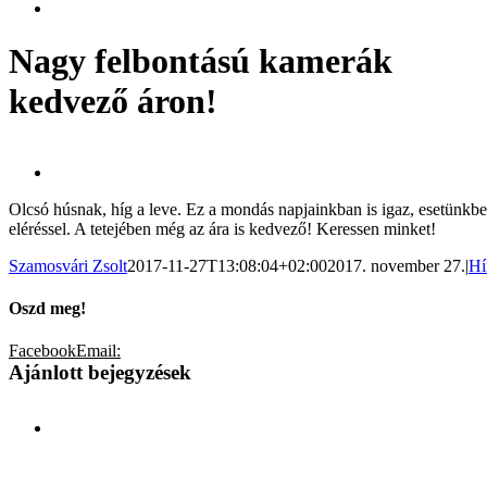
Nagy felbontású kamerák
kedvező áron!
Olcsó húsnak, híg a leve. Ez a mondás napjainkban is igaz, esetünkbe
eléréssel. A tetejében még az ára is kedvező! Keressen minket!
Szamosvári Zsolt
2017-11-27T13:08:04+02:00
2017. november 27.
|
Hí
Oszd meg!
Facebook
Email:
Ajánlott bejegyzések