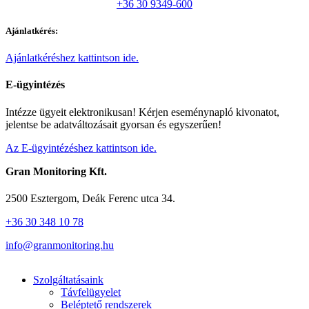
+36 30 9349-600
Ajánlatkérés:
Ajánlatkéréshez kattintson ide.
E-ügyintézés
Intézze ügyeit elektronikusan! Kérjen eseménynapló kivonatot,
jelentse be adatváltozásait gyorsan és egyszerűen!
Az E-ügyintézéshez kattintson ide.
Gran Monitoring Kft.
2500 Esztergom, Deák Ferenc utca 34.
+36 30 348 10 78
info@granmonitoring.hu
Szolgáltatásaink
Távfelügyelet
Beléptető rendszerek