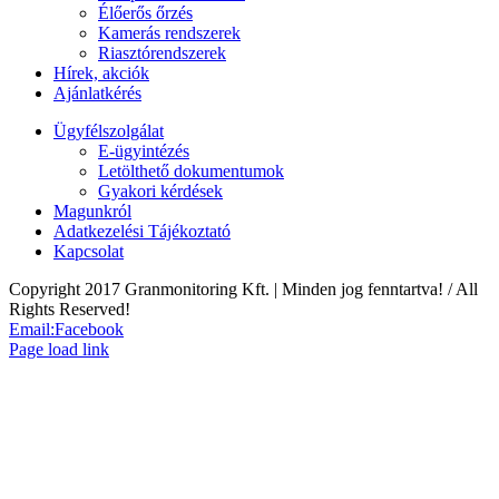
Élőerős őrzés
Kamerás rendszerek
Riasztórendszerek
Hírek, akciók
Ajánlatkérés
Ügyfélszolgálat
E-ügyintézés
Letölthető dokumentumok
Gyakori kérdések
Magunkról
Adatkezelési Tájékoztató
Kapcsolat
Copyright 2017 Granmonitoring Kft. | Minden jog fenntartva! / All
Rights Reserved!
Email:
Facebook
Page load link