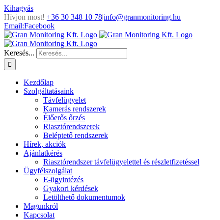
Kihagyás
Hívjon most!
+36 30 348 10 78
|
info@granmonitoring.hu
Email:
Facebook
Keresés...
Kezdőlap
Szolgáltatásaink
Távfelügyelet
Kamerás rendszerek
Élőerős őrzés
Riasztórendszerek
Beléptető rendszerek
Hírek, akciók
Ajánlatkérés
Riasztórendszer távfelügyelettel és részletfizetéssel
Ügyfélszolgálat
E-ügyintézés
Gyakori kérdések
Letölthető dokumentumok
Magunkról
Kapcsolat