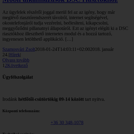
Az ügyfelek részéről joggal merül fel az az igény, hogy már
meglévő riasztórendszerét távolról, internet segítségével,
okostelefonjáról tudja vezérelni, beélesíteni, kikapcsolni,
meggyőződni pillanatnyi állapotáról. Ezt az igényt elégíti ki a DSC
riasztókhoz illeszthető internetes modul és a hozzá tartozó,
ingyenesen letölthető applikáció. […]
Szamosvári Zsolt
2018-01-24T14:03:11+02:00
2018. január
24.
|
Hírek
|
Olvass tovább
1
2
Következő
Ügyfélszolgálat
Irodánk
hétfőtől-csütörtökig 09-14 között
tart nyitva.
Központi telefonszám:
+36 30 348-1078