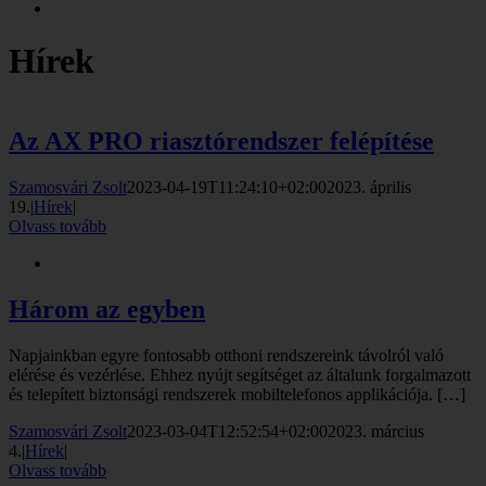
Hírek
Az AX PRO riasztórendszer felépítése
Szamosvári Zsolt
2023-04-19T11:24:10+02:00
2023. április
19.
|
Hírek
|
Olvass tovább
Három az egyben
Napjainkban egyre fontosabb otthoni rendszereink távolról való
elérése és vezérlése. Ehhez nyújt segítséget az általunk forgalmazott
és telepített biztonsági rendszerek mobiltelefonos applikációja. […]
Szamosvári Zsolt
2023-03-04T12:52:54+02:00
2023. március
4.
|
Hírek
|
Olvass tovább