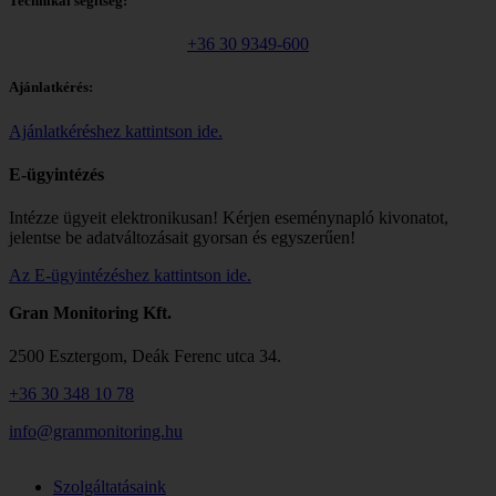
Technikai segítség:
+36 30 9349-600
Ajánlatkérés:
Ajánlatkéréshez kattintson ide.
E-ügyintézés
Intézze ügyeit elektronikusan! Kérjen eseménynapló kivonatot,
jelentse be adatváltozásait gyorsan és egyszerűen!
Az E-ügyintézéshez kattintson ide.
Gran Monitoring Kft.
2500 Esztergom, Deák Ferenc utca 34.
+36 30 348 10 78
info@granmonitoring.hu
Szolgáltatásaink