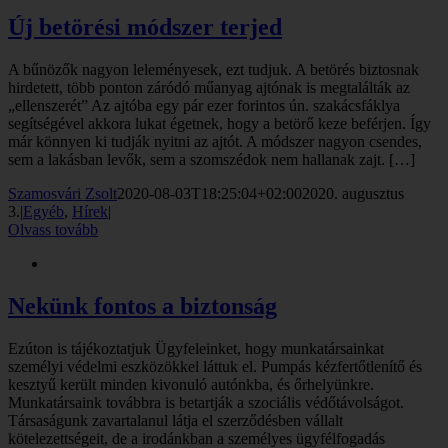
Új betörési módszer terjed
A bűnözők nagyon leleményesek, ezt tudjuk. A betörés biztosnak
hirdetett, több ponton záródó műanyag ajtónak is megtalálták az
„ellenszerét” Az ajtóba egy pár ezer forintos ún. szakácsfáklya
segítségével akkora lukat égetnek, hogy a betörő keze beférjen. Így
már könnyen ki tudják nyitni az ajtót. A módszer nagyon csendes,
sem a lakásban levők, sem a szomszédok nem hallanak zajt. […]
Szamosvári Zsolt
2020-08-03T18:25:04+02:00
2020. augusztus
3.
|
Egyéb
,
Hírek
|
Olvass tovább
Nekünk fontos a biztonság
Ezúton is tájékoztatjuk Ügyfeleinket, hogy munkatársainkat
személyi védelmi eszközökkel láttuk el. Pumpás kézfertőtlenítő és
kesztyű került minden kivonuló autónkba, és őrhelyünkre.
Munkatársaink továbbra is betartják a szociális védőtávolságot.
Társaságunk zavartalanul látja el szerződésben vállalt
kötelezettségeit, de a irodánkban a személyes ügyfélfogadás