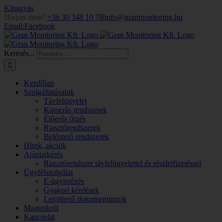
Kihagyás
Hívjon most!
+36 30 348 10 78
|
info@granmonitoring.hu
Email:
Facebook
Keresés...
Kezdőlap
Szolgáltatásaink
Távfelügyelet
Kamerás rendszerek
Élőerős őrzés
Riasztórendszerek
Beléptető rendszerek
Hírek, akciók
Ajánlatkérés
Riasztórendszer távfelügyelettel és részletfizetéssel
Ügyfélszolgálat
E-ügyintézés
Gyakori kérdések
Letölthető dokumentumok
Magunkról
Kapcsolat