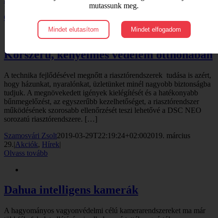
mutassunk meg.
16.
|
Hírek
|
Olvass tovább
Mindet elutasítom
Mindet elfogadom
Korszerű, kényelmes védelem otthonában
A technika fejlődésével megnőtt a riasztórendszerek tudása is azért,
hogy házunkat, nyaralónkat, üzletünket minél nagyobb biztonságba
tudjuk. A megnövekedett igények kielégítését és a hatékonyabb
bűnmegelőzést, az egyszerűbb kezelhetőséget, a riasztórendszer
működésének szorosabb ellenőrzését teszi lehetővé a DSC NEO
sorozatú riasztórendszere. […]
Szamosvári Zsolt
2019-03-29T22:19:24+02:00
2019. március
29.
|
Akciók
,
Hírek
|
Olvass tovább
Dahua intelligens kamerák
A hagyományos vagyonvédelmi célú kamerarendszereket ma már