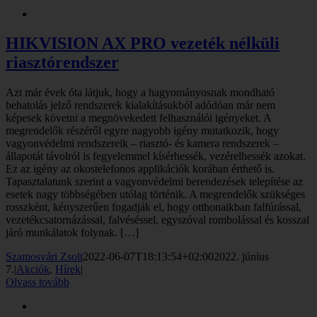
HIKVISION AX PRO vezeték nélküli
riasztórendszer
Azt már évek óta látjuk, hogy a hagyományosnak mondható
behatolás jelző rendszerek kialakításukból adódóan már nem
képesek követni a megnövekedett felhasználói igényeket. A
megrendelők részéről egyre nagyobb igény mutatkozik, hogy
vagyonvédelmi rendszereik – riasztó- és kamera rendszerek –
állapotát távolról is fegyelemmel kísérhessék, vezérelhessék azokat.
Ez az igény az okostelefonos applikációk korában érthető is.
Tapasztalatunk szerint a vagyonvédelmi berendezések telepítése az
esetek nagy többségében utólag történik. A megrendelők szükséges
rosszként, kényszerűen fogadják el, hogy otthonaikban falfúrással,
vezetékcsatornázással, falvéséssel, egyszóval rombolással és kosszal
járó munkálatok folynak. […]
Szamosvári Zsolt
2022-06-07T18:13:54+02:00
2022. június
7.
|
Akciók
,
Hírek
|
Olvass tovább