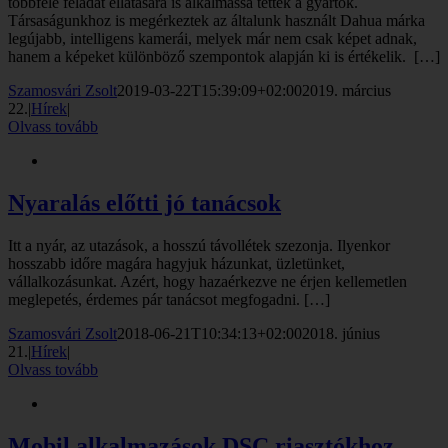
többféle feladat ellátására is alkalmassá tették a gyártók.
Társaságunkhoz is megérkeztek az általunk használt Dahua márka
legújabb, intelligens kamerái, melyek már nem csak képet adnak,
hanem a képeket különböző szempontok alapján ki is értékelik. […]
Szamosvári Zsolt
2019-03-22T15:39:09+02:00
2019. március
22.
|
Hírek
|
Olvass tovább
Nyaralás előtti jó tanácsok
Itt a nyár, az utazások, a hosszú távollétek szezonja. Ilyenkor
hosszabb időre magára hagyjuk házunkat, üzletünket,
vállalkozásunkat. Azért, hogy hazaérkezve ne érjen kellemetlen
meglepetés, érdemes pár tanácsot megfogadni. […]
Szamosvári Zsolt
2018-06-21T10:34:13+02:00
2018. június
21.
|
Hírek
|
Olvass tovább
Mobil alkalmazások DSC riasztókhoz