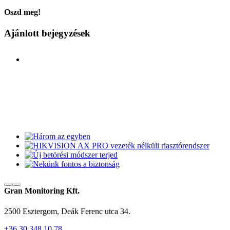
Oszd meg!
Facebook
Email:
Ajánlott bejegyzések
Gran Monitoring Kft.
2500 Esztergom, Deák Ferenc utca 34.
+36 30 348 10 78