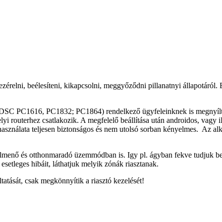
ezérelni, beélesíteni, kikapcsolni, meggyőződni pillanatnyi állapotáról. 
int: DSC PC1616, PC1832; PC1864) rendelkező ügyfeleinknek is megnyíl
i routerhez csatlakozik. A megfelelő beállítása után androidos, vagy iPh
, használata teljesen biztonságos és nem utolsó sorban kényelmes. Az al
r elmenő és otthonmaradó üzemmódban is. Igy pl. ágyban fekve tudjuk beé
 esetleges hibáit, láthatjuk melyik zónák riasztanak.
áltatását, csak megkönnyítik a riasztó kezelését!