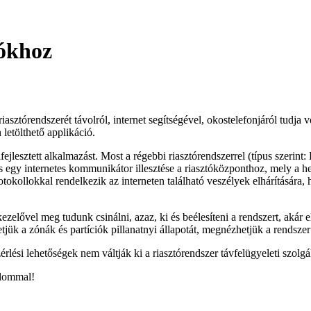
ókhoz
sztórendszerét távolról, internet segítségével, okostelefonjáról tudja v
 letölthető applikáció.
ejlesztett alkalmazást. Most a régebbi riasztórendszerrel (típus szer
egy internetes kommunikátor illesztése a riasztóközponthoz, mely a hely
tokollokkal rendelkezik az interneten található veszélyek elhárítására
ezelővel meg tudunk csinálni, azaz, ki és beélesíteni a rendszert, aká
etjük a zónák és partíciók pillanatnyi állapotát, megnézhetjük a rendszer
vezérlési lehetőségek nem váltják ki a riasztórendszer távfelügyeleti szolg
alommal!