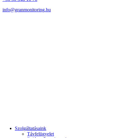
info@granmonitoring.hu
Szolgáltatásaink
Távfelügyelet