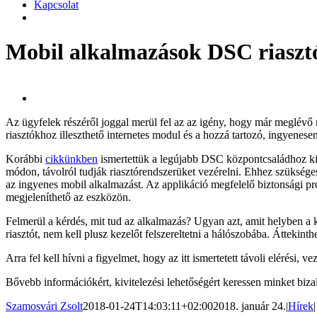
Kapcsolat
Mobil alkalmazások DSC riaszt
Az ügyfelek részéről joggal merül fel az az igény, hogy már meglévő ria
riasztókhoz illeszthető internetes modul és a hozzá tartozó, ingyenesen
Korábbi
cikkünkben
ismertettük a legújabb DSC központcsaládhoz kif
módon, távolról tudják riasztórendszerüket vezérelni. Ehhez szükséges 
az ingyenes mobil alkalmazást. Az applikáció megfelelő biztonsági pro
megjeleníthető az eszközön.
Felmerül a kérdés, mit tud az alkalmazás? Ugyan azt, amit helyben a k
riasztót, nem kell plusz kezelőt felszereltetni a hálószobába. Áttekinth
Arra fel kell hívni a figyelmet, hogy az itt ismertetett távoli elérési, 
Bővebb információkért, kivitelezési lehetőségért keressen minket biz
Szamosvári Zsolt
2018-01-24T14:03:11+02:00
2018. január 24.
|
Hírek
|