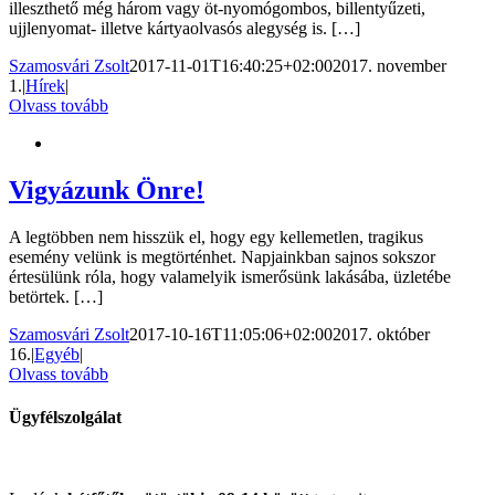
illeszthető még három vagy öt-nyomógombos, billentyűzeti,
ujjlenyomat- illetve kártyaolvasós alegység is. […]
Szamosvári Zsolt
2017-11-01T16:40:25+02:00
2017. november
1.
|
Hírek
|
Olvass tovább
Vigyázunk Önre!
A legtöbben nem hisszük el, hogy egy kellemetlen, tragikus
esemény velünk is megtörténhet. Napjainkban sajnos sokszor
értesülünk róla, hogy valamelyik ismerősünk lakásába, üzletébe
betörtek. […]
Szamosvári Zsolt
2017-10-16T11:05:06+02:00
2017. október
16.
|
Egyéb
|
Olvass tovább
Ügyfélszolgálat