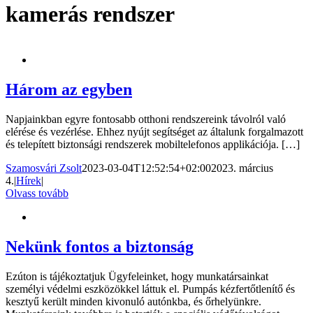
kamerás rendszer
Három az egyben
Napjainkban egyre fontosabb otthoni rendszereink távolról való
elérése és vezérlése. Ehhez nyújt segítséget az általunk forgalmazott
és telepített biztonsági rendszerek mobiltelefonos applikációja. […]
Szamosvári Zsolt
2023-03-04T12:52:54+02:00
2023. március
4.
|
Hírek
|
Olvass tovább
Nekünk fontos a biztonság
Ezúton is tájékoztatjuk Ügyfeleinket, hogy munkatársainkat
személyi védelmi eszközökkel láttuk el. Pumpás kézfertőtlenítő és
kesztyű került minden kivonuló autónkba, és őrhelyünkre.