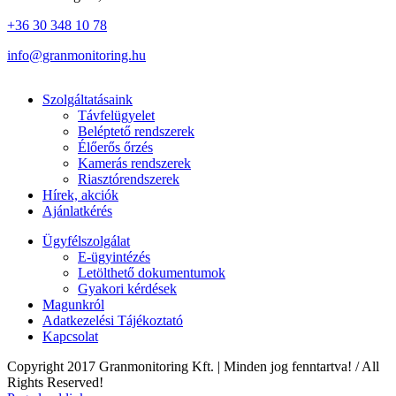
+36 30 348 10 78
info@granmonitoring.hu
Szolgáltatásaink
Távfelügyelet
Beléptető rendszerek
Élőerős őrzés
Kamerás rendszerek
Riasztórendszerek
Hírek, akciók
Ajánlatkérés
Ügyfélszolgálat
E-ügyintézés
Letölthető dokumentumok
Gyakori kérdések
Magunkról
Adatkezelési Tájékoztató
Kapcsolat
Copyright 2017 Granmonitoring Kft. | Minden jog fenntartva! / All
Rights Reserved!