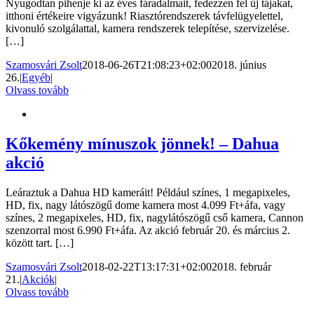
Nyugodtan pihenje ki az éves fáradalmait, fedezzen fel új tájakat,
itthoni értékeire vigyázunk! Riasztórendszerek távfelügyelettel,
kivonuló szolgálattal, kamera rendszerek telepítése, szervizelése.
[…]
Szamosvári Zsolt
2018-06-26T21:08:23+02:00
2018. június
26.
|
Egyéb
|
Olvass tovább
Kőkemény mínuszok jönnek! – Dahua
akció
Leáraztuk a Dahua HD kameráit! Például színes, 1 megapixeles,
HD, fix, nagy látószögű dome kamera most 4.099 Ft+áfa, vagy
színes, 2 megapixeles, HD, fix, nagylátószögű cső kamera, Cannon
szenzorral most 6.990 Ft+áfa. Az akció február 20. és március 2.
között tart. […]
Szamosvári Zsolt
2018-02-22T13:17:31+02:00
2018. február
21.
|
Akciók
|
Olvass tovább