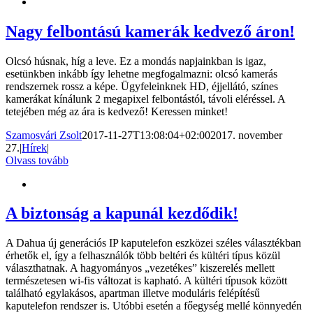
Nagy felbontású kamerák kedvező áron!
Olcsó húsnak, híg a leve. Ez a mondás napjainkban is igaz,
esetünkben inkább így lehetne megfogalmazni: olcsó kamerás
rendszernek rossz a képe. Ügyfeleinknek HD, éjjellátó, színes
kamerákat kínálunk 2 megapixel felbontástól, távoli eléréssel. A
tetejében még az ára is kedvező! Keressen minket!
Szamosvári Zsolt
2017-11-27T13:08:04+02:00
2017. november
27.
|
Hírek
|
Olvass tovább
A biztonság a kapunál kezdődik!
A Dahua új generációs IP kaputelefon eszközei széles választékban
érhetők el, így a felhasználók több beltéri és kültéri típus közül
választhatnak. A hagyományos „vezetékes” kiszerelés mellett
természetesen wi-fis változat is kapható. A kültéri típusok között
található egylakásos, apartman illetve moduláris felépítésű
kaputelefon rendszer is. Utóbbi esetén a főegység mellé könnyedén