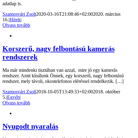
adatlap is.
Szamosvári Zsolt
2020-03-16T21:08:46+02:00
2020. március
16.
|
Hírek
|
Olvass tovább
Korszerű, nagy felbontású kamerás
rendszerek
Ma már mindenki tisztában van azzal, mire jó egy kamerás
rendszer. Amit kínálunk Önnek, egy korszerű, nagy felbontású
rendszer, mely távoli, okostelefonos eléréssel rendelkezik. […]
Szamosvári Zsolt
2018-10-05T13:49:33+02:00
2018. október
5.
|
Egyéb
|
Olvass tovább
Nyugodt nyaralás