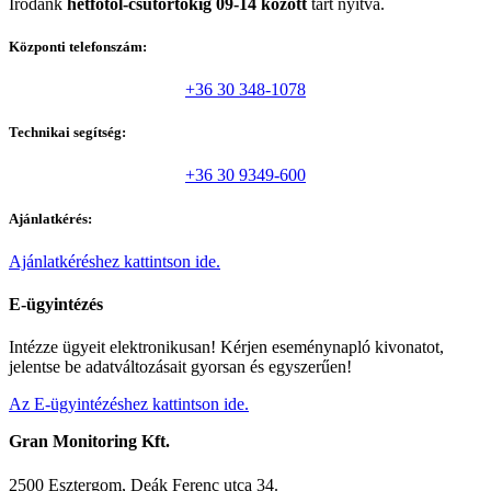
Irodánk
hétfőtől-csütörtökig 09-14 között
tart nyitva.
Központi telefonszám:
+36 30 348-1078
Technikai segítség:
+36 30 9349-600
Ajánlatkérés:
Ajánlatkéréshez kattintson ide.
E-ügyintézés
Intézze ügyeit elektronikusan! Kérjen eseménynapló kivonatot,
jelentse be adatváltozásait gyorsan és egyszerűen!
Az E-ügyintézéshez kattintson ide.
Gran Monitoring Kft.
2500 Esztergom, Deák Ferenc utca 34.