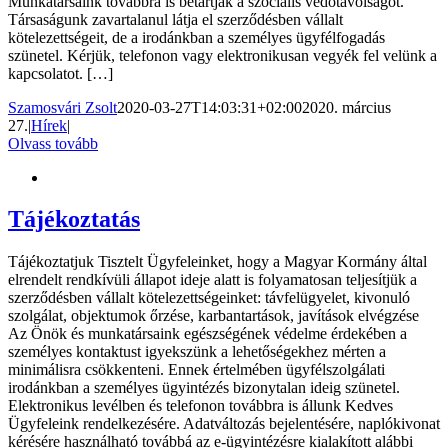
Munkatársaink továbbra is betartják a szociális védőtávolságot.
Társaságunk zavartalanul látja el szerződésben vállalt
kötelezettségeit, de a irodánkban a személyes ügyfélfogadás
szünetel. Kérjük, telefonon vagy elektronikusan vegyék fel velünk a
kapcsolatot. […]
Szamosvári Zsolt
2020-03-27T14:03:31+02:00
2020. március
27.
|
Hírek
|
Olvass tovább
Tájékoztatás
Tájékoztatjuk Tisztelt Ügyfeleinket, hogy a Magyar Kormány által
elrendelt rendkívüli állapot ideje alatt is folyamatosan teljesítjük a
szerződésben vállalt kötelezettségeinket: távfelügyelet, kivonuló
szolgálat, objektumok őrzése, karbantartások, javítások elvégzése
Az Önök és munkatársaink egészségének védelme érdekében a
személyes kontaktust igyekszünk a lehetőségekhez mérten a
minimálisra csökkenteni. Ennek értelmében ügyfélszolgálati
irodánkban a személyes ügyintézés bizonytalan ideig szünetel.
Elektronikus levélben és telefonon továbbra is állunk Kedves
Ügyfeleink rendelkezésére. Adatváltozás bejelentésére, naplókivonat
kérésére használható továbbá az e-ügyintézésre kialakított alábbi